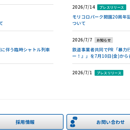
2026/7/14
プレスリリース
モリコロパーク開園20周年
て
ついて
2026/7/7
お知らせ
催に伴う臨時シャトル列車
鉄道事業者共同でPR「暴力
ー！』」を7月10日(金)
2026/7/1
プレスリリース
て
愛知環状鉄道(Aichi Loop Rai
ついて
2026/7/1
プレスリリース
催に伴う臨時シャトル列車運
架道橋からの目地材(エラス
採用情報
お問い合わせ