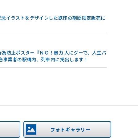
記念イラストをデザインした鉄印の期間限定販売に
行為防止ポスター『ＮＯ！暴力 人にグーで、人生パ
から各事業者の駅構内、列車内に掲出します！
lway)
副駅名を掲出した新駅名標の運用開始に
タイト)落下について
フォトギャラリー