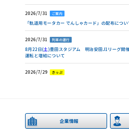
2026/7/31
ご案内
「軌道用モータカー でんしゃカード」の配布につい
2026/7/31
列車の運行
8月22日(
土
)豊田スタジアム 明治安田J1リーグ開
運転と増結について
2026/7/29
きっぷ
「名古屋グランパス応援 愛環きっぷ」の発売につい
2026/7/23
列車の運行
8月8日(
土
)豊田スタジアム 明治安田J1リーグ開
転と増結について
企業情報