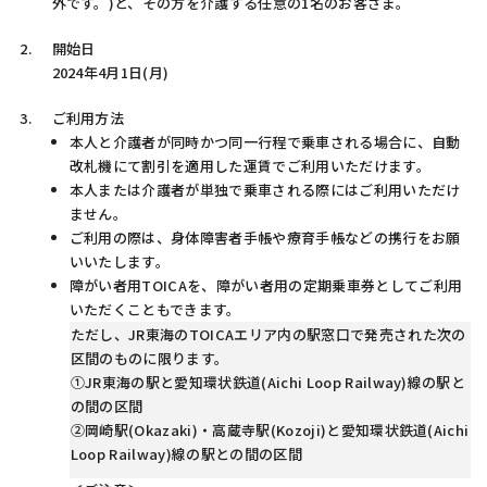
外です。)と、その方を介護する任意の1名のお客さま。
開始日
2024年4月1日(月)
ご利用方法
本人と介護者が同時かつ同一行程で乗車される場合に、自動
改札機にて割引を適用した運賃でご利用いただけます。
本人または介護者が単独で乗車される際にはご利用いただけ
ません。
ご利用の際は、身体障害者手帳や療育手帳などの携行をお願
いいたします。
障がい者用TOICAを、障がい者用の定期乗車券としてご利用
いただくこともできます。
ただし、JR東海のTOICAエリア内の駅窓口で発売された次の
区間のものに限ります。
①JR東海の駅と
愛知環状鉄道(Aichi Loop Railway)
線の駅と
の間の区間
②
岡崎駅(Okazaki)・高蔵寺駅(Kozoji)
と
愛知環状鉄道(Aichi
Loop Railway)
線の駅との間の区間