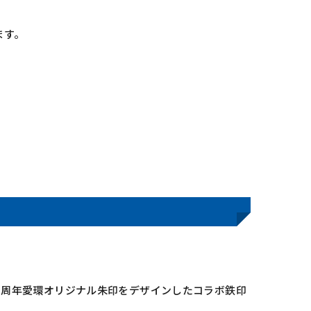
ます。
0周年愛環オリジナル朱印をデザインしたコラボ鉄印