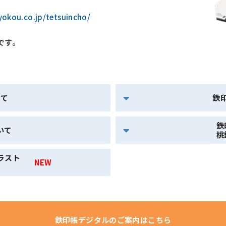
yokou.co.jp/tetsuincho/
です。
いて
鉄
鉄
ついて
桃
ラスト
NEW
」鉄印
鉄印帳デジタルのご案内はこちら