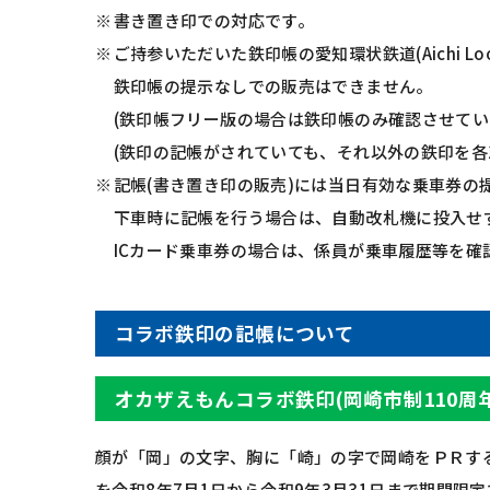
書き置き印での対応です。
ご持参いただいた鉄印帳の
愛知環状鉄道(Aichi Loo
鉄印帳の提示なしでの販売はできません。
(鉄印帳フリー版の場合は鉄印帳のみ確認させてい
(鉄印の記帳がされていても、それ以外の鉄印を各
記帳(書き置き印の販売)には当日有効な乗車券の
下車時に記帳を行う場合は、自動改札機に投入せ
ICカード乗車券の場合は、係員が乗車履歴等を確
コラボ鉄印の記帳について
オカザえもんコラボ鉄印(岡崎市制110周年
顔が「岡」の文字、胸に「崎」の字で岡崎をＰＲす
を令和8年7月1日から令和9年3月31日まで期間限