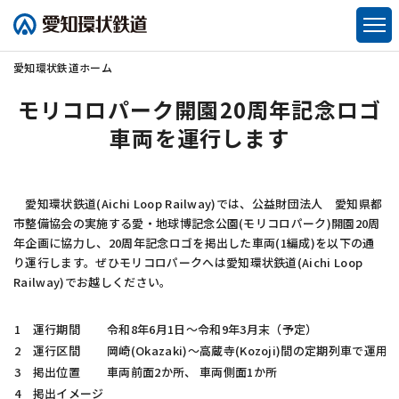
愛知環状鉄道
ホーム
モリコロパーク開園20周年記念ロゴ
車両を運行します
愛知環状鉄道(Aichi Loop Railway)
では、公益財団法人 愛知県都
市整備協会の実施する愛・地球博記念公園(モリコロパーク)開園20周
年企画に協力し、20周年記念ロゴを掲出した車両(1編成)を以下の通
り運行します。ぜひモリコロパークへは
愛知環状鉄道(Aichi Loop
Railway)
でお越しください。
1 運行期間
令和8年6月1日～令和9年3月末（予定）
2 運行区間
岡崎(Okazaki)～高蔵寺(Kozoji)
間の定期列車で運用し
3 掲出位置
車両前面2か所、 車両側面1か所
4 掲出イメージ