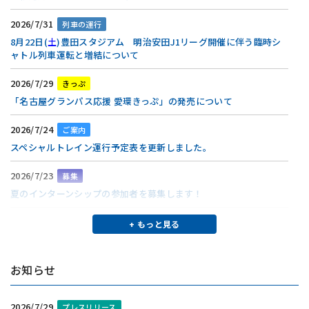
2026/7/31
列車の運行
8月22日(
土
)豊田スタジアム 明治安田J1リーグ開催に伴う臨時シ
ャトル列車運転と増結について
2026/7/29
きっぷ
「名古屋グランパス応援 愛環きっぷ」の発売について
2026/7/24
ご案内
スペシャルトレイン運行予定表を更新しました。
2026/7/23
募集
夏のインターンシップの参加者を募集します！
2026/7/23
列車の運行
+ もっと見る
8月8日(
土
)豊田スタジアム 明治安田J1リーグ開催に伴う臨時シャ
トル列車運転と増結について
お知らせ
2026/7/23
列車の運行
お盆期間中の列車ダイヤ及び編成両数について
2026/7/29
プレスリリース