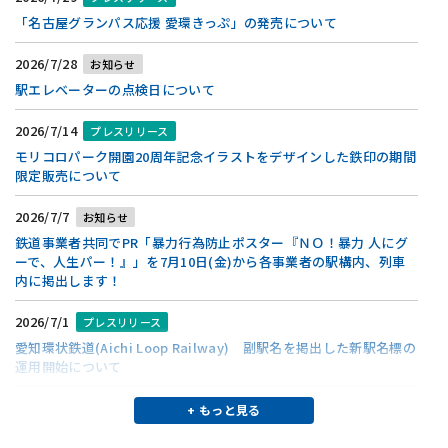
「名古屋グランパス応援 愛環きっぷ」の発売について
2026/7/14
鉄印帳
モリコロパーク開園20周年記念イラストをデザインした鉄印を発売
2026/7/28
お知らせ
します。
駅エレベーターの点検日について
2026/7/14
ご案内
2026/7/14
プレスリリース
1日だけのJAZZ特別貸切列車を今年も運行します！チケットは名鉄
モリコロパーク開園20周年記念イラストをデザインした鉄印の期間
観光サービス㈱へお申し込みください。
限定販売について
2026/7/3
ご案内
2026/7/7
お知らせ
一部の駅の窓口営業時間について
鉄道事業者共同でPR「暴力行為防止ポスター『ＮＯ！暴力 人にグ
ーで、人生パー！』」を7月10日(金)から各事業者の駅構内、列車
2026/7/1
ご案内
内に掲出します！
愛知環状鉄道(Aichi Loop Railway)
の5駅で「副駅名」の運用を開
始しました
2026/7/1
プレスリリース
愛知環状鉄道(Aichi Loop Railway)
副駅名を掲出した新駅名標の
2026/7/1
鉄印帳
運用開始について
オカザえもんコラボ鉄印(岡崎市制110周年)を発売します。
2026/7/1
プレスリリース
+ もっと見る
2026/6/10
列車の運行
架道橋からの目地材(エラスタイト)落下について
あさシャトル列車運転日のご案内(令和8年6月1日～令和8年9月30