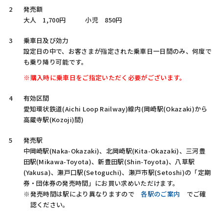
発売額
大人 1,700円 小児 850円
乗車日及び効力
設定日の中で、お客さまが指定された乗車日一日間のみ、何度で
も乗り降り可能です。
購入時に乗車日をご指定いただく必要がございます。
有効区間
愛知環状鉄道(Aichi Loop Railway)
線内(
岡崎駅(Okazaki)
から
高蔵寺駅(Kozoji)
間)
発売駅
中岡崎駅(Naka-Okazaki)、北岡崎駅(Kita-Okazaki)、三河豊
田駅(Mikawa-Toyota)、新豊田駅(Shin-Toyota)、八草駅
(Yakusa)、瀬戸口駅(Setoguchi)、瀬戸市駅(Setoshi)
の「定期
券・団体券の発売時間」にお買い求めいただけます。
発売時間は駅により異なりますので
各駅のご案内
でご確
認ください。